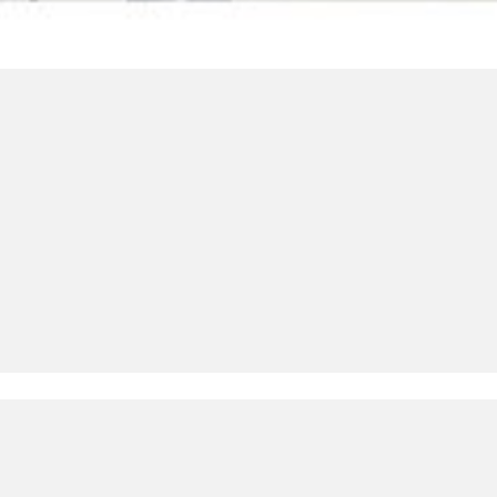
LinkedIn SRDCE EVROPY
© Copyright 2025. Srdce Evropy, s.r.o.