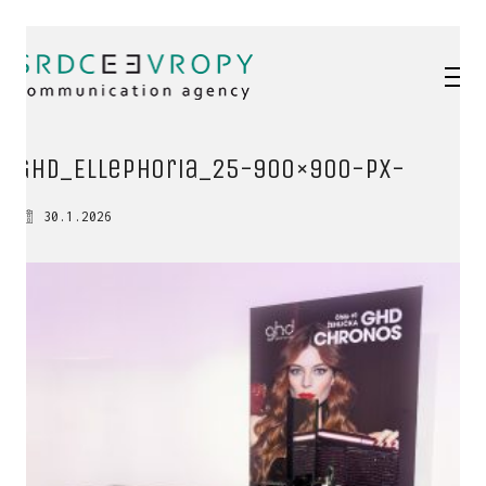
GHD_Ellephoria_25-900×900-px-
30.1.2026