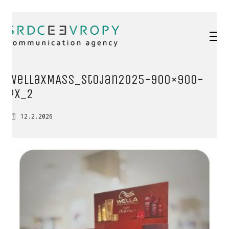
WellaXMASS_stojan2025-900×900-
px_2
12.2.2026