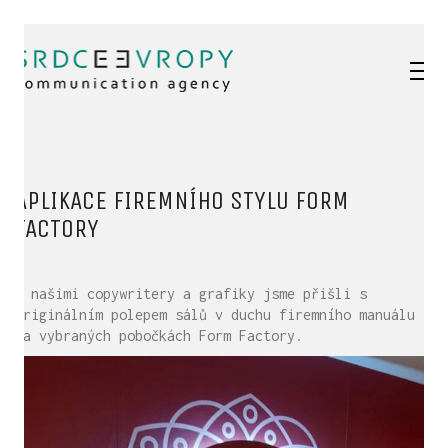
APLIKACE FIREMNÍHO STYLU FORM
FACTORY
S našimi copywritery a grafiky jsme přišli s
originálním polepem sálů v duchu firemního manuálu
na vybraných pobočkách Form Factory.