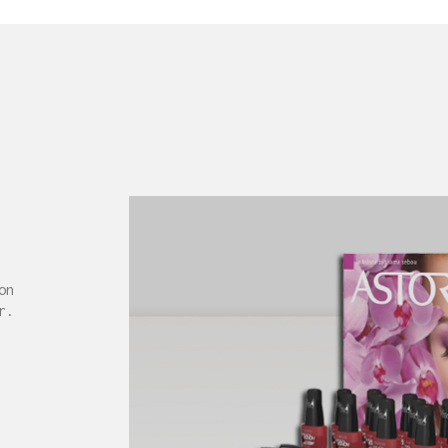
on
r.