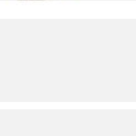
LinkedIn SRDCE EVROPY
© Copyright 2025. Srdce Evropy, s.r.o.