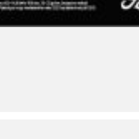
LinkedIn SRDCE EVROPY
© Copyright 2025. Srdce Evropy, s.r.o.