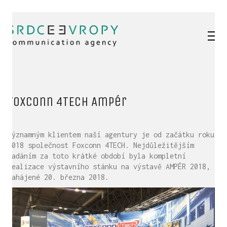
Foxconn 4TECH Ampér
Významným klientem naší agentury je od začátku roku
2018 společnost Foxconn 4TECH. Nejdůležitějším
zadáním za toto krátké období byla kompletní
realizace výstavního stánku na výstavě AMPÉR 2018,
zahájené 20. března 2018.