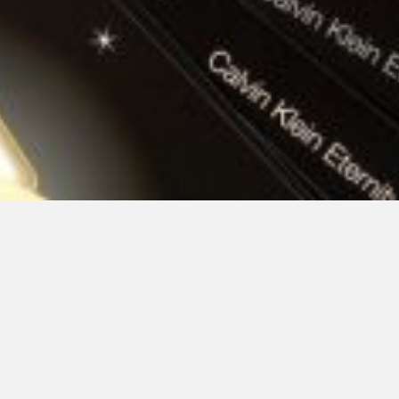
LinkedIn SRDCE EVROPY