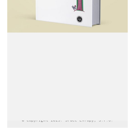
LinkedIn SRDCE EVROPY
© Copyright 2025. Srdce Evropy, s.r.o.