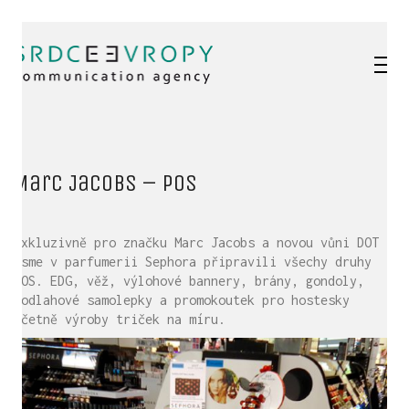
Marc Jacobs – POS
Exkluzivně pro značku Marc Jacobs a novou vůni DOT
jsme v parfumerii Sephora připravili všechy druhy
POS. EDG, věž, výlohové bannery, brány, gondoly,
podlahové samolepky a promokoutek pro hostesky
včetně výroby triček na míru.