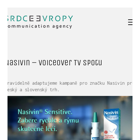
Nasivin – voiceover TV spotu
Pravidelně adaptujeme kampaně pro značku Nasivin pro
český a slovenský trh.