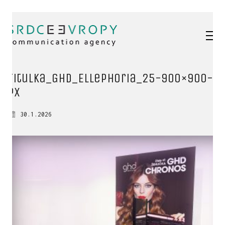
Titulka_GHD_Ellephoria_25-900×900-
px
30.1.2026