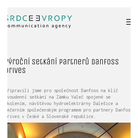
Výroční setkání partnerů Danfoss
Drives
Připravili jsme pro společnost Danfoss na klíč
dvoudenní setkání na Zámku Valeč spojené se
školením, návštěvou hydroelektrárny Dalešice a
večerním společenským programem pro partnery Danfoss
Drives v České a Slovenské republice.