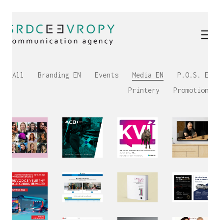
All
Branding EN
Events
Media EN
P.O.S. EN
Printery
Promotions
Loaded
:
Unmute
66.04%