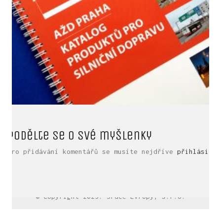
Podělte se o své myšlenky
Pro přidávání komentářů se musíte nejdříve
přihlásit
.
LinkedIn SRDCE EVROPY
© Copyright 2025. Srdce Evropy, s.r.o.