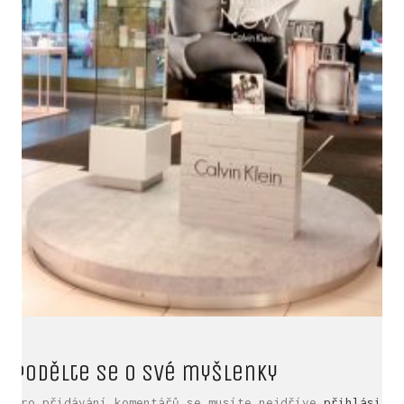
LinkedIn SRDCE EVROPY
Podělte se o své myšlenky
© Copyright 2025. Srdce Evropy, s.r.o.
Pro přidávání komentářů se musíte nejdříve
přihlásit