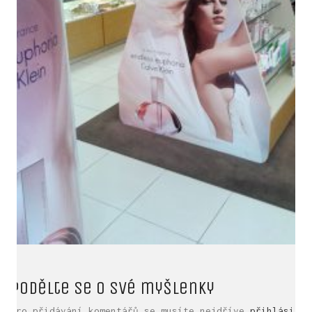
LinkedIn SRDCE EVROPY
Podělte se o své myšlenky
© Copyright 2025. Srdce Evropy, s.r.o.
Pro přidávání komentářů se musíte nejdříve
přihlásit