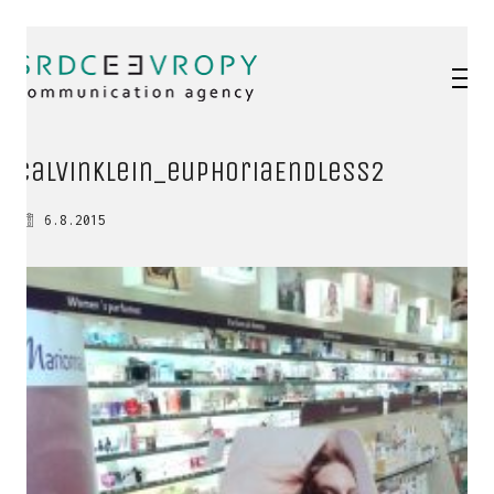
calvinKlein_euphoriaEndless2
6.8.2015