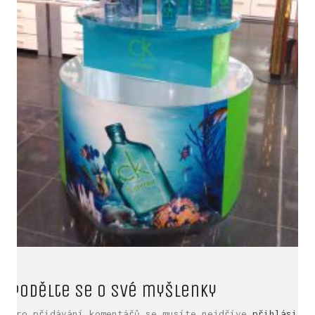
LinkedIn SRDCE EVROPY
Podělte se o své myšlenky
© Copyright 2025. Srdce Evropy, s.r.o.
Pro přidávání komentářů se musíte nejdříve
přihlásit