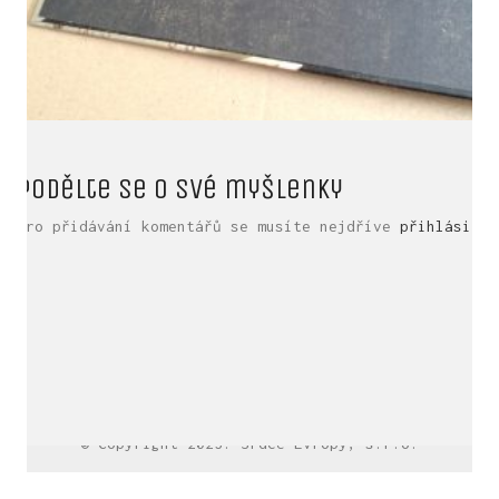
Podělte se o své myšlenky
Pro přidávání komentářů se musíte nejdříve
přihlásit
.
LinkedIn SRDCE EVROPY
© Copyright 2025. Srdce Evropy, s.r.o.