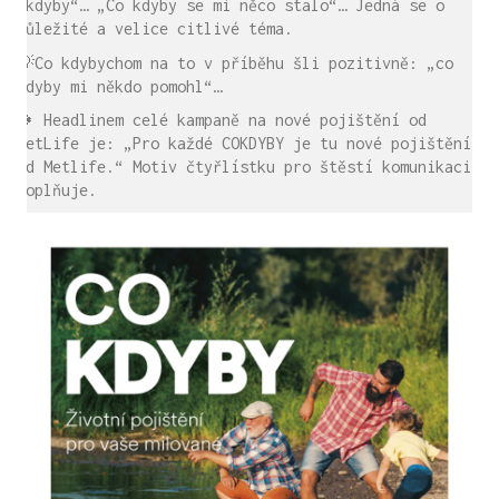
„kdyby“… „Co kdyby se mi něco stalo“… Jedná se o
důležité a velice citlivé téma.
💡Co kdybychom na to v příběhu šli pozitivně: „co
kdyby mi někdo pomohl“…
🍀 Headlinem celé kampaně na nové pojištění od
MetLife je: „Pro každé COKDYBY je tu nové pojištění
od Metlife.“ Motiv čtyřlístku pro štěstí komunikaci
doplňuje.