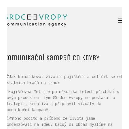
Komunikační kampaň CO KDYBY
🤔Jak komunikovat životní pojištění a odlišit se od
ostatních hráčů na trhu?
✅Pojišťovna MetLife po několika letech přichází s
novým produktem. Tým @Srdce Evropy se postaral o
strategii, kreativu a připravil vizuály do
komunikační kampaně.
✍️Mnoho pocitů a příběhů ze života jsme
kondenzovali na ideu: každý si občas myslíme na