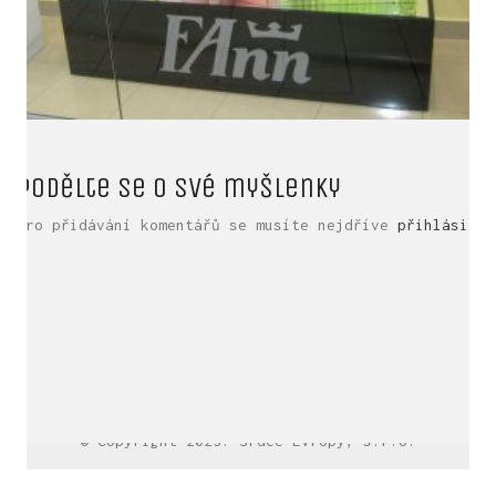
Podělte se o své myšlenky
Pro přidávání komentářů se musíte nejdříve
přihlásit
.
LinkedIn SRDCE EVROPY
© Copyright 2025. Srdce Evropy, s.r.o.