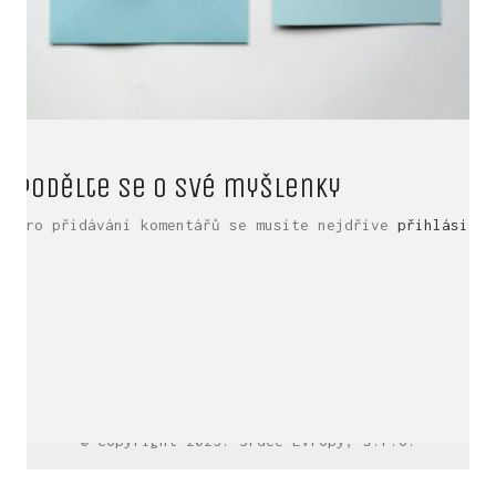
Podělte se o své myšlenky
Pro přidávání komentářů se musíte nejdříve
přihlásit
.
LinkedIn SRDCE EVROPY
© Copyright 2025. Srdce Evropy, s.r.o.