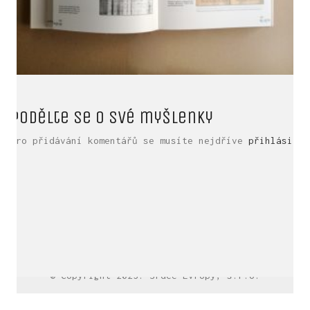
Podělte se o své myšlenky
Pro přidávání komentářů se musíte nejdříve
přihlásit
.
LinkedIn SRDCE EVROPY
© Copyright 2025. Srdce Evropy, s.r.o.