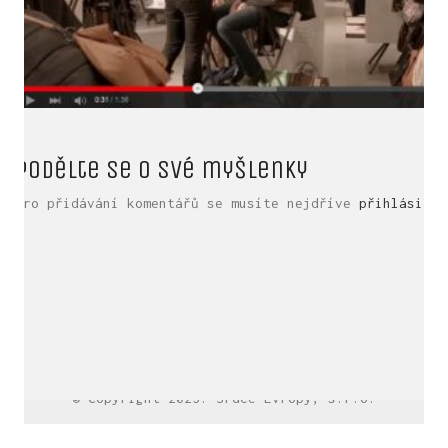
Podělte se o své myšlenky
Pro přidávání komentářů se musíte nejdříve
přihlásit
.
LinkedIn SRDCE EVROPY
© Copyright 2025. Srdce Evropy, s.r.o.