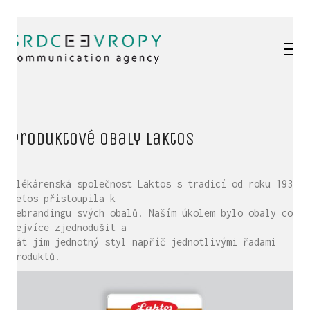
Produktové obaly Laktos
Mlékárenská společnost Laktos s tradicí od roku 1936
letos přistoupila k
rebrandingu svých obalů. Naším úkolem bylo obaly co
nejvíce zjednodušit a
dát jim jednotný styl napříč jednotlivými řadami
produktů.