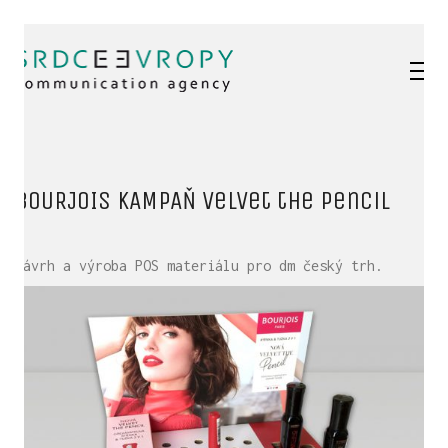
BOURJOIS KAMPAŇ velvet the pencil
Návrh a výroba POS materiálu pro dm český trh.