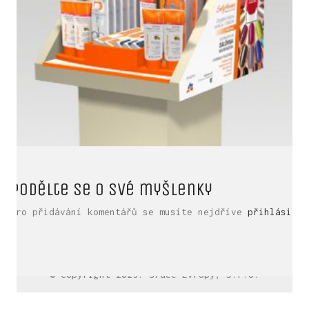
Podělte se o své myšlenky
Pro přidávání komentářů se musíte nejdříve
přihlásit
.
LinkedIn SRDCE EVROPY
© Copyright 2025. Srdce Evropy, s.r.o.