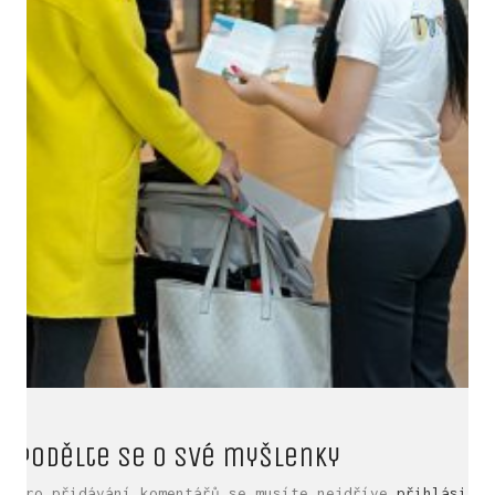
LinkedIn SRDCE EVROPY
Podělte se o své myšlenky
© Copyright 2025. Srdce Evropy, s.r.o.
Pro přidávání komentářů se musíte nejdříve
přihlásit