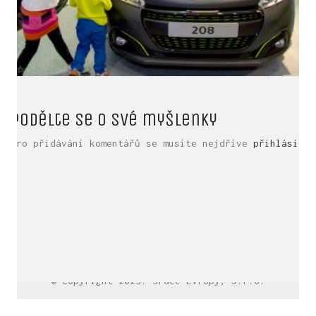
Podělte se o své myšlenky
Pro přidávání komentářů se musíte nejdříve
přihlásit
.
LinkedIn SRDCE EVROPY
© Copyright 2025. Srdce Evropy, s.r.o.