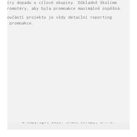
míry dopadu u cílové skupiny. Důkladně školíme
promotéry, aby byla promoakce maximálně úspěšná.
Součástí projektu je vždy detailní reporting
z promoakce.
LinkedIn SRDCE EVROPY
© Copyright 2025. Srdce Evropy, s.r.o.