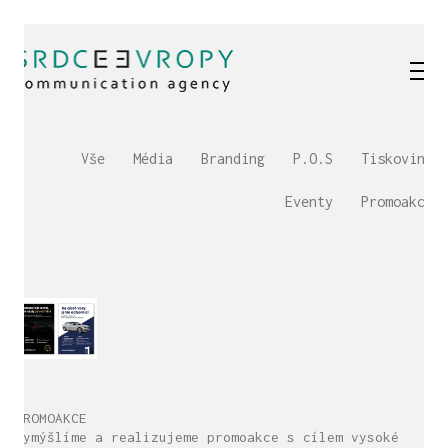
Vše
Média
Branding
P.O.S
Tiskoviny
Eventy
Promoakce
PROMOAKCE
Vymýšlíme a realizujeme promoakce s cílem vysoké