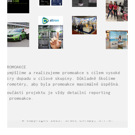
PROMOAKCE
Vymýšlíme a realizujeme promoakce s cílem vysoké
míry dopadu u cílové skupiny. Důkladně školíme
promotéry, aby byla promoakce maximálně úspěšná.
Součástí projektu je vždy detailní reporting
z promoakce.
LinkedIn SRDCE EVROPY
© Copyright 2025. Srdce Evropy, s.r.o.