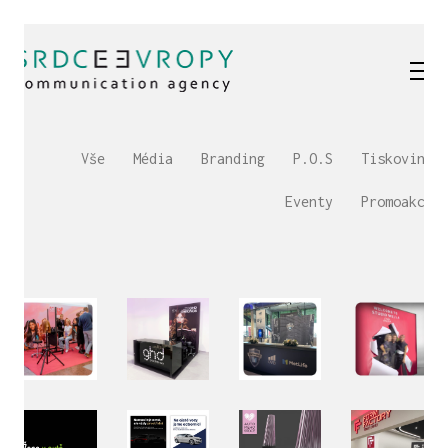
Vše
Média
Branding
P.O.S
Tiskoviny
Eventy
Promoakce