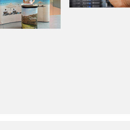
LinkedIn SRDCE EVROPY
© Copyright 2025. Srdce Evropy, s.r.o.