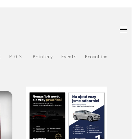
g
P.O.S.
Printery
Events
Promotion