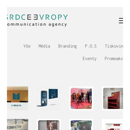
Vše
Média
Branding
P.O.S
Tiskoviny
Eventy
Promoakce